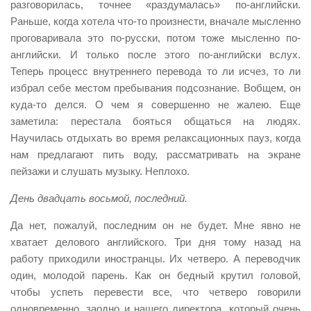
разговорилась, точнее «раздумалась» по-английски.
Раньше, когда хотела что-то произнести, вначале мысленно
проговаривала это по-русски, потом тоже мысленно по-
английски. И только после этого по-английски вслух.
Теперь процесс внутреннего перевода то ли исчез, то ли
избрал себе местом пребывания подсознание. Вобщем, он
куда-то делся. О чем я совершенно не жалею. Еще
заметила: перестала бояться общаться на людях.
Научилась отдыхать во время релаксационных пауз, когда
нам предлагают пить воду, рассматривать на экране
пейзажи и слушать музыку. Неплохо.
День двадцать восьмой, последний.
Да нет, пожалуй, последним он не будет. Мне явно не
хватает делового английского. Три дня тому назад на
работу приходили иностранцы. Их четверо. А переводчик
один, молодой парень. Как он бедный крутил головой,
чтобы успеть перевести все, что четверо говорили
одновременно, заодно и нашего директора, который очень