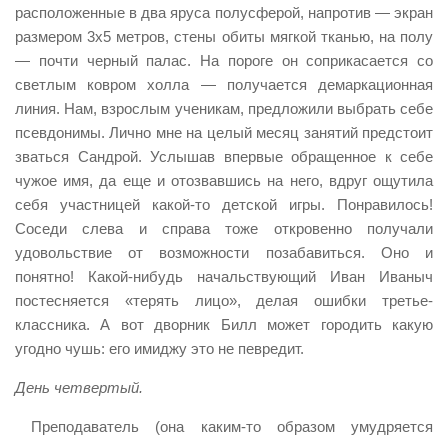
расположенные в два яруса полусферой, напротив — экран
размером 3х5 метров, стены обиты мягкой тканью, на полу
— почти черный палас. На пороге он соприкасается со
светлым ковром холла — получается демаркационная
линия. Нам, взрослым ученикам, предложили выбрать себе
псевдонимы. Лично мне на целый месяц занятий предстоит
зваться Сандрой. Услышав впервые обращенное к себе
чужое имя, да еще и отозвавшись на него, вдруг ощутила
себя участницей какой-то детской игры. Понравилось!
Соседи слева и справа тоже откровенно получали
удовольствие от возможности позабавиться. Оно и
понятно! Какой-нибудь начальствующий Иван Иваныч
постесняется «терять лицо», делая ошибки третье-
классника. А вот дворник Билл может городить какую
угодно чушь: его имиджу это не певредит.
День четвертый.
Преподаватель (она каким-то образом умудряется