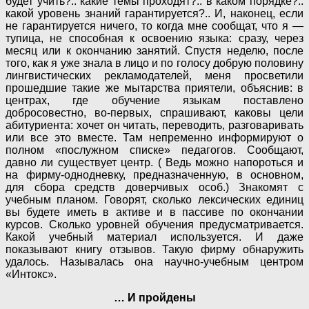
будет учить?.. какие темы проходят?.. в каком порядке?..
какой уровень знаний гарантируется?.. И, наконец, если
не гарантируется ничего, то когда мне сообщат, что я —
тупица, не способная к освоению языка: сразу, через
месяц или к окончанию занятий. Спустя неделю, после
того, как я уже знала в лицо и по голосу добрую половину
лингвистических рекламодателей, меня просветили
прошедшие такие же мытарства приятели, объяснив: в
центрах, где обучение языкам поставлено
добросовестно, во-первых, спрашивают, каковы цели
абитуриента: хочет он читать, переводить, разговаривать
или все это вместе. Там непременно информируют о
полном «послужном списке» педагогов. Сообщают,
давно ли существует центр. ( Ведь можно напороться и
на фирму-однодневку, предназначенную, в основном,
для сбора средств доверчивых особ.) Знакомят с
учебным планом. Говорят, сколько лексических единиц
вы будете иметь в активе и в пассиве по окончании
курсов. Сколько уровней обучения предусматривается.
Какой учебный материал используется. И даже
показывают книгу отзывов. Такую фирму обнаружить
удалось. Называлась она научно-учебным центром
«Интокс».
… И пройдены