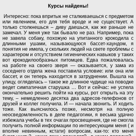
Курсы найдены!
Интересно: пока впритык не сталкиваешься с предметом
или явлением, его для тебя вроде и не существует. А
только столкнешься – диву даешься, как же раньше не
замечал. У меня уже так бывало не раз. Например, пока
не завела собаку, похожую на упитанного крокодила с
длинными ушами, называющуюся бассет-хаундом, я
понятия не имела, у скольких людей на свете проблемы с
характером и отсутствием гигиенических навыков у таких
вот крокодилообразных питомцев. Едва пожаловалась
на работе на своего зверя — оказывается, у зама из
соседнего отдела жена поставила условие: или она или
бассет, и он теперь находится в затруднении. Вышла на
улицу, огляделась – такое же длинное чудище на поводке
ведет симпатичная старушка … Вот и сейчас: не успела
окончательно решить пойти на курсы, рот открыть на эту
тему, – немедленно десятка два адресов-телефонов от
друзей и коллег получила. И — начала звонить. И ходить
тоже. Как выяснилось позже, несмотря на полную
неосведомленность в деле педагогики, я весьма удачно
избежала учебы в тех очагах просвещения, где не смогла
получить полной информации по интересующим меня ( и
вполне невинным, кстати) вопросам, как-то: кто меня