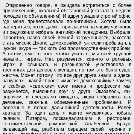
Откровенно говоря, я ожидала встретиться с более
приземленной, школьной обстановкой (сказалась неделя
походов по объявлениям). И вдруг увидела строгий офис,
где меня приветствовали по-английски. Хотела было
растеряться, но не дали – пригласили на чашку чая-кофе
и предложили избрать английский псевдоним. Выбрала.
Вероятно, назло своей вечной загруженности, захотела
стать миссис Джонс, домохозяйкой: уж если пребывать в
чужой шкуре — так хоть без производственных проблем!
А потом, вместо того, чтобы учиться, мы всей группой
начали… играть. Нет, разумеется, кое-что о ролевых
играх я слышала, и разок-другой участвовала в
тренингах для деловых женщин, но там это было суше,
жестче. Может, потому, что все друг друга знали, а здесь,
на курсах – какой спрос с «миссис домохозяйки»? Замечу
в скобках, «светские» свои имена и профессии мы,
разумеется, выяснили друг у друга. Оказалось, как,
впрочем, и следовало ожидать, люди собрались все
деловые, занятые, обремененные проблемами. И
полезные в плане дальнейшей деятельности. Ролей
хватало. За один день я как-то умудрилась побыть
пьяным Питером, поскандалившим в ресторане,
сентиментальной романисткой Анабеллой Браун,
рыдающей над разбитым сердцем своей героини и