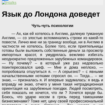
Язык до Лондона доведет
Чуть-чуть психологии
— Ах, как ей хотелось в Англию, далекую туманную
Англию, — со злостью вспоминались строки из какой-то
повести. Лично мне ни за границу вообще, ни в Англию в
частности не хотелось. Более того, если приятельницы
готовы были выложить собственные деньги за просмотр
импортных красот, я умудрялась вежливо избегать
неоднократно предложенных зарубежных командировок.
— Ну почему? – в который уже раз недовольно
поинтересовался шеф. — Мне и дома неплохо, —
попробовала отшутиться я. — А серьезно? – с явными
начальственными нотками спросил он. — Тогда… – не
знаю, — призналась я. И впервые задумалась: я ведь и
вправду не знаю, отчего у меня такая нетрадиционная
ориентация на зарубежные поездки. Людей посмотреть,
себя показать не хочется, что ли ? Хочется вроде бы.
Боюсь, что ударю носом в грязь перед тамошними
бизнесменами? Тоже нет, цену своей профессиональной