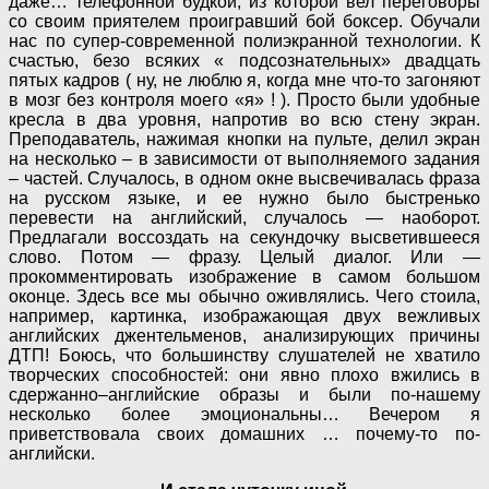
даже… телефонной будкой, из которой вел переговоры
со своим приятелем проигравший бой боксер. Обучали
нас по супер-современной полиэкранной технологии. К
счастью, безо всяких « подсознательных» двадцать
пятых кадров ( ну, не люблю я, когда мне что-то загоняют
в мозг без контроля моего «я» ! ). Просто были удобные
кресла в два уровня, напротив во всю стену экран.
Преподаватель, нажимая кнопки на пульте, делил экран
на несколько – в зависимости от выполняемого задания
– частей. Случалось, в одном окне высвечивалась фраза
на русском языке, и ее нужно было быстренько
перевести на английский, случалось — наоборот.
Предлагали воссоздать на секундочку высветившееся
слово. Потом — фразу. Целый диалог. Или —
прокомментировать изображение в самом большом
оконце. Здесь все мы обычно оживлялись. Чего стоила,
например, картинка, изображающая двух вежливых
английских джентельменов, анализирующих причины
ДТП! Боюсь, что большинству слушателей не хватило
творческих способностей: они явно плохо вжились в
сдержанно–английские образы и были по-нашему
несколько более эмоциональны… Вечером я
приветствовала своих домашних … почему-то по-
английски.