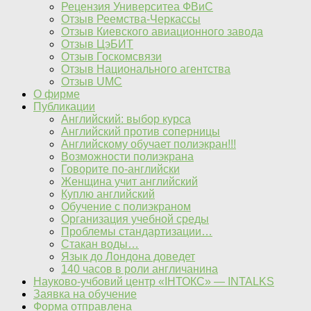
Рецензия Университеа ФВиС
Отзыв Реемства-Черкассы
Отзыв Киевского авиационного завода
Отзыв ЦэБИТ
Отзыв Госкомсвязи
Отзыв Национального агентства
Отзыв UMC
О фирме
Публикации
Английский: выбор курса
Английский против соперницы
Английскому обучает полиэкран!!!
Возможности полиэкрана
Говорите по-английски
Женщина учит английский
Куплю английский
Обучение с полиэкраном
Организация учебной среды
Проблемы стандартизации…
Стакан воды…
Язык до Лондона доведет
140 часов в роли англичанина
Науково-учбовий центр «IНТОКС» — INTALKS
Заявка на обучение
Форма отправлена