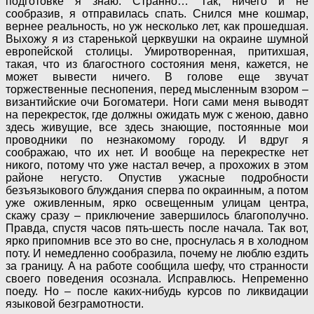
подготовке я знаю. Странно… Так, ничего и не
сообразив, я отправилась спать. Снился мне кошмар,
вернее реальность, но уж несколько лет, как прошедшая.
Выхожу я из старенькой церквушки на окраине шумной
европейской столицы. Умиротворенная, притихшая,
такая, что из благостного состояния меня, кажется, не
может вывести ничего. В голове еще звучат
торжественные песнопения, перед мысленным взором –
византийские очи Богоматери. Ноги сами меня выводят
на перекресток, где должны ожидать муж с женою, давно
здесь живущие, все здесь знающие, постоянные мои
проводники по незнакомому городу. И вдруг я
соображаю, что их нет. И вообще на перекрестке нет
никого, потому что уже настал вечер, а прохожих в этом
районе негусто. Опустив ужасные подробности
безъязыкового блуждания сперва по окраинным, а потом
уже оживленным, ярко освещенным улицам центра,
скажу сразу – приключение завершилось благополучно.
Правда, спустя часов пять-шесть после начала. Так вот,
ярко припомнив все это во сне, проснулась я в холодном
поту. И немедленно сообразила, почему не люблю ездить
за границу. А на работе сообщила шефу, что странности
своего поведения осознала. Исправлюсь. Непременно
поеду. Но – после каких-нибудь курсов по ликвидации
языковой безграмотности.