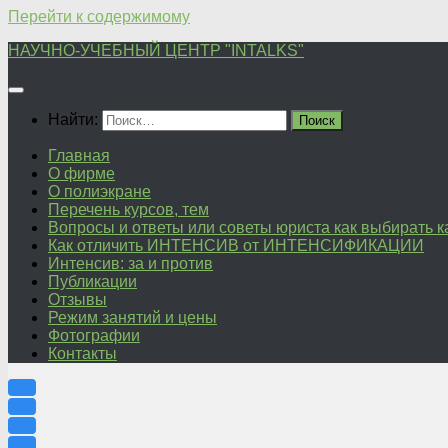
Перейти к содержимому
НАУЧНО-УЧЕБНЫЙ ЦЕНТР "INTALKS"
Найти:
Главная
О фирме
О полиэкране
Перечень курсов, тем
Вопросы и ответы или советы юриста как выбирать 
Как отличить ИНТЕНСИВ от ИНТЕНСИФИКАЦИИ
Интенсив: за и против
Публикации
Отзывы
Режим занятий и цены
Фотографии
Контакты