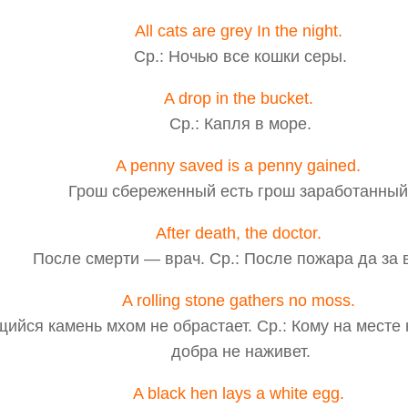
All cats are grey In the night.
Ср.: Ночью все кошки серы.
A drop in the bucket.
Ср.: Капля в море.
A penny saved is a penny gained.
Грош сбереженный есть грош заработанный
After death, the doctor.
После смерти — врач. Ср.: После пожара да за 
A rolling stone gathers no moss.
ийся камень мхом не обрастает. Ср.: Кому на месте 
добра не наживет.
A black hen lays a white egg.