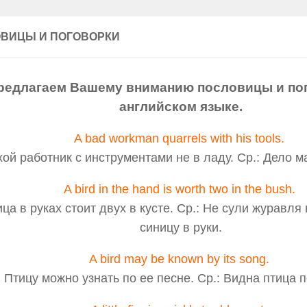
ВИЦЫ И ПОГОВОРКИ
редлагаем Вашему вниманию пословицы и пог
английском языке.
A bad workman quarrels with his tools.
ой работник с инструментами не в ладу. Ср.: Дело м
A bird in the hand is worth two in the bush.
ца в руках стоит двух в кусте. Ср.: Не сули журавля 
синицу в руки.
A bird may be known by its song.
Птицу можно узнать по ее песне. Ср.: Видна птица п