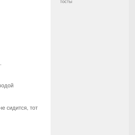
Тосты
.
водой
не сидится, тот