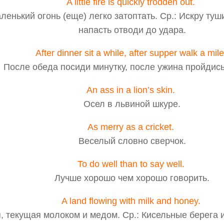
A little fire is quickly trodden out.
ленький огонь (еще) легко затоптать. Ср.: Искру туш
напасть отводи до удара.
After dinner sit a while, after supper walk a mile
После обеда посиди минутку, после ужина пройдись
An ass in a lion’s skin.
Осел в львиной шкуре.
As merry as a cricket.
Веселый словно сверчок.
To do well than to say well.
Лучше хорошо чем хорошо говорить.
A land flowing with milk and honey.
, текущая молоком и медом. Ср.: Кисельные берега 