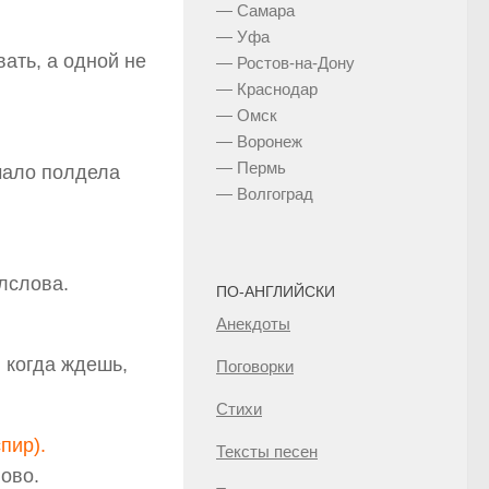
— Самара
— Уфа
ать, а одной не
— Ростов-на-Дону
— Краснодар
— Омск
— Воронеж
— Пермь
чало полдела
— Волгоград
лслова.
ПО-АНГЛИЙСКИ
Анекдоты
. когда ждешь,
Поговорки
Стихи
спир).
Тексты песен
ово.