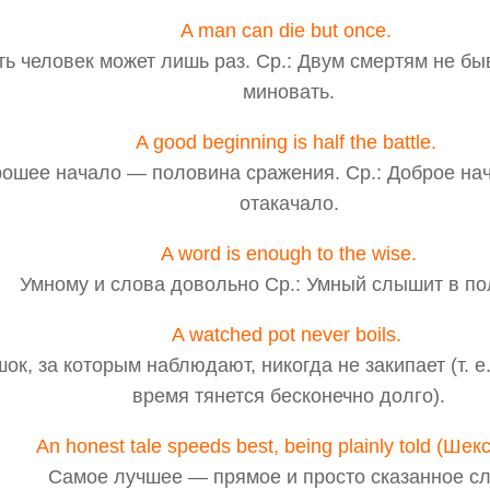
A man can die but once.
ь человек может лишь раз. Ср.: Двум смертям не быв
миновать.
A good beginning is half the battle.
ошее начало — половина сражения. Ср.: Доброе на
отакачало.
A word is enough to the wise.
Умному и слова довольно Ср.: Умный слышит в по
A watched pot never boils.
ок, за которым наблюдают, никогда не закипает (т. е
время тянется бесконечно долго).
An honest tale speeds best, being plainly told (Шек
Самое лучшее — прямое и просто сказанное сл