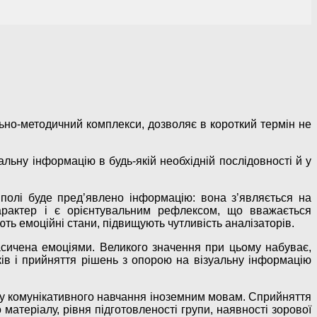
ьно-методичний комплекси, дозволяє в короткий термін не
альну інформацію в будь-якій необхідній послідовності й у
 полі буде пред’явлено інформацію: вона з’являється на
рактер і є орієнтувальним рефлексом, що вважається
ть емоційні стани, підвищують чутливість аналізаторів.
насичена емоціями. Великого значення при цьому набуває,
ів і прийняття рішень з опорою на візуальну інформацію
ину комунікативного навчання іноземним мовам. Сприйняття
матеріалу, рівня підготовленості групи, наявності зорової