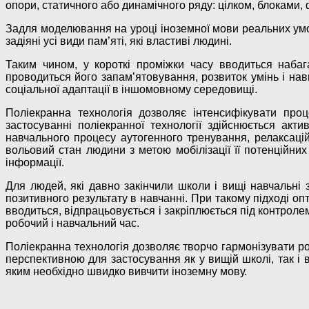
опори, статичного або динамічного ряду: цілком, блоками,
Задля моделювання на уроці іноземної мови реальних умо
задіяні усі види пам’яті, які властиві людині.
Таким чином, у короткі проміжки часу вводиться набаг
проводиться його запам’ятовування, розвиток умінь і на
соціальної адаптації в іншомовному середовищі.
Поліекранна технологія дозволяє інтенсифікувати про
застосуванні поліекранної технології здійснюється ак
навчального процесу аутогенного тренування, релаксацій
вольовий стан людини з метою мобілізації її потенційни
інформації.
Для людей, які давно закінчили школи і вищі навчальні
позитивного результату в навчанні. При такому підході оп
вводиться, відпрацьовується і закріплюється під контрол
робочий і навчальний час.
Поліекранна технологія дозволяє творчо гармонізувати ро
перспективною для застосування як у вищій школі, так і 
яким необхідно швидко вивчити іноземну мову.