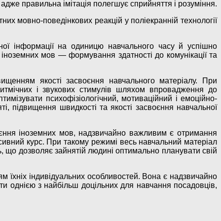
 адже правильна імітація полегшує сприйняття і розуміння.
их мовно-поведінкових реакцій у поліекранній технології
ьної інформації на одиницю навчального часу й успішно
 іноземних мов — формування здатності до комунікації та
вищенням якості засвоєння навчального матеріалу. При
 ритмічних і звукових стимулів шляхом впровадження до
тимізувати психофізіологічний, мотиваційний і емоційно-
ті, підвищення швидкості та якості засвоєння навчальної
воєння іноземних мов, надзвичайно важливим є отримання
енсивний курс. При такому режимі весь навчальний матеріал
ь, що дозволяє зайнятій людині оптимально планувати свій
ям їхніх індивідуальних особливостей. Вона є надзвичайно
ати однією з найбільш доцільних для навчання посадовців,