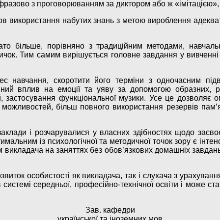
 фразово з проговорюванням за диктором або ж «імітацією»,
в використання набутих знань з метою вироблення адекватн
ато більше, порівняно з традиційним методами, навчал
вичок. Тим самим вирішується головне завдання у вивченні
цес навчання, скоротити його терміни з одночасним під
тивний вплив на емоції та уяву за допомогою образних,
, застосування функціональної музики. Усе це дозволяє оп
х можливостей, більш повного використання резервів пам’я
 заклади і розчарувалися у власних здібностях щодо зас
тимальним із психологічної та методичної точок зору є інт
ем викладача на заняттях без обов’язкових домашніх завдан
звиток особистості як викладача, так і слухача з урахуванн
в системі середньої, професійно-технічної освіти і може ст
Зав. кафедри
української та іноземних мов