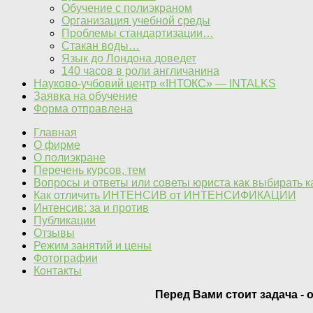
Обучение с полиэкраном
Организация учебной среды
Проблемы стандартизации…
Стакан воды…
Язык до Лондона доведет
140 часов в роли англичанина
Науково-учбовий центр «IНТОКС» — INTALKS
Заявка на обучение
Форма отправлена
Главная
О фирме
О полиэкране
Перечень курсов, тем
Вопросы и ответы или советы юриста как выбирать 
Как отличить ИНТЕНСИВ от ИНТЕНСИФИКАЦИИ
Интенсив: за и против
Публикации
Отзывы
Режим занятий и цены
Фотографии
Контакты
Перед Вами стоит задача - 