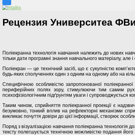
Рецензия Университеа ФВ
Поліекранна технологія навчання належить до нових навч
тільки дати програмні знання навчального матеріалу, але і 
Поліекран — це технічний засіб, що є сукупністю комп’юте
будь-яких сполученнях один з одним на одному або на кіл
Специфічною особливістю запропонованої поліекранної п
периферійних полях зору, стимулюючи тим самим рух
психофізіологічним підґрунтям уваги і супроводжується ком
Таким чином, сприйняття поліекранної проекції є надзви
безумовно, тонкий вплив на рефлекторні механізми спри
викликає почуття довіри до цієї інформації, створює особли
Поряд з візуалізацією навчання поліекранна технологія д
тексту полегшується технічною можливістю подання його рі