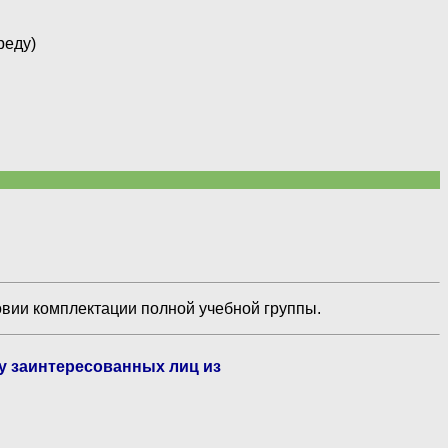
реду)
овии комплектации полной учебной группы.
ву заинтересованных лиц из