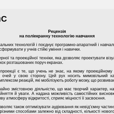
иС
Рецензія
на поліекранну технологію навчання
альних технологій і поєднує програмно-апаратний і навчал
сформувати у учнів стійкі уміння і навички.
рної та проекційної техніки, яка дозволяє проектувати візу
ькох розташованих поруч екранах.
роекції є те, що учень не знає, на якому проекційному
 очей у свою сторону. Цей рух носить мимовільний ха
плексом реакцій, які мобілізують роботу мозку, що розвиваю
чайно змістовною діяльністю, що має творчий характер, 
йняття й уваги. А надана можливість самостійних висновк
ву атмосферу відкритості, сприяє міцності її засвоєння.
озволяє також оптимізувати аудіювання як невід’ємну част
зними способами залежно від складності, кількості нового 