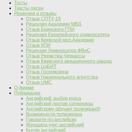
Тосты
Тексты песен
Рецензии и отзывы
Отзыв СПТУ-19
Рецензия Академии МВД
Отзыв Брянского ГПИ
Рецензия Европейского университета
Отзыв Киевской мед.Академии
Отзыв КПИ
Рецензия Университеа ФВиС
Отзыв Реемства-Черкассы
Отзыв Киевского авиационного завода
Отзыв ЦэБИТ
Отзыв Госкомсвязи
Отзыв Национального агентства
Отзыв UMC
О фирме
Публикации
Английский: выбор курса
Английский против соперницы
Английскому обучает полиэкран!!!
Возможности полиэкрана
Говорите по-английски
Женщина учит английский
Куплю английский