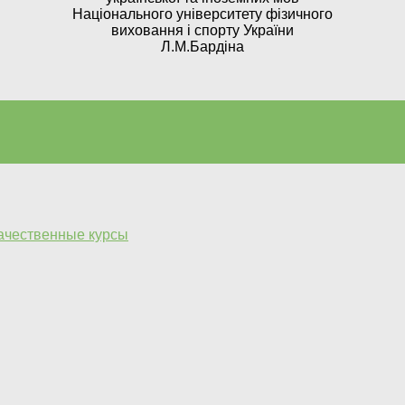
Національного університету фізичного
виховання і спорту України
Л.М.Бардіна
качественные курсы