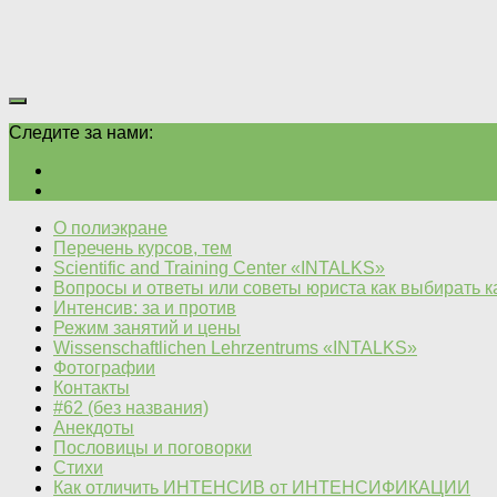
Следите за нами:
О полиэкране
Перечень курсов, тем
Scientific and Training Center «INTALKS»
Вопросы и ответы или советы юриста как выбирать 
Интенсив: за и против
Режим занятий и цены
Wissenschaftlichen Lehrzentrums «INTALKS»
Фотографии
Контакты
#62 (без названия)
Анекдоты
Пословицы и поговорки
Стихи
Как отличить ИНТЕНСИВ от ИНТЕНСИФИКАЦИИ